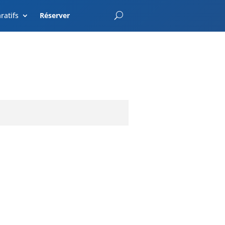
EnterCroatia.com
ratifs
Réserver