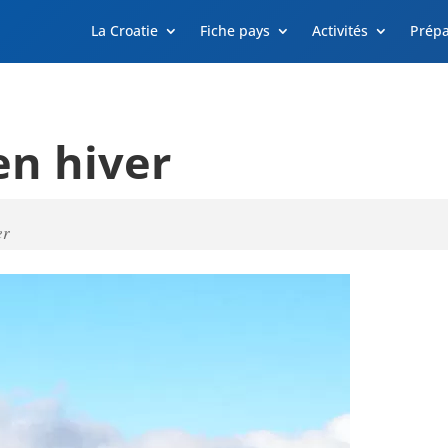
La Croatie
Fiche pays
Activités
Prépa
en hiver
er