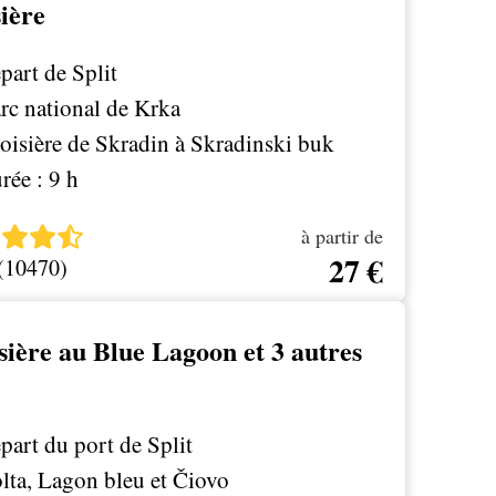
sière
part de Split
arc national de Krka
roisière de Skradin à Skradinski buk
rée : 9 h
à partir de
27 €
 (10470)
sière au Blue Lagoon et 3 autres
part du port de Split
olta, Lagon bleu et Čiovo