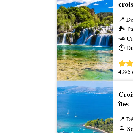
croi
📍 Dé
🏞️ P
🛥️ C
⏱️ Du
4.8/5
Croi
îles
📍 Dé
🏝️ Š