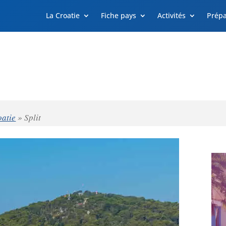
La Croatie
Fiche pays
Activités
Prépa
oatie
»
Split