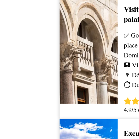
Visit
pala
✅ Gol
place
Domin
🏰 Vi
🍷 Dé
⏱️ Du
4.9/5
Excu