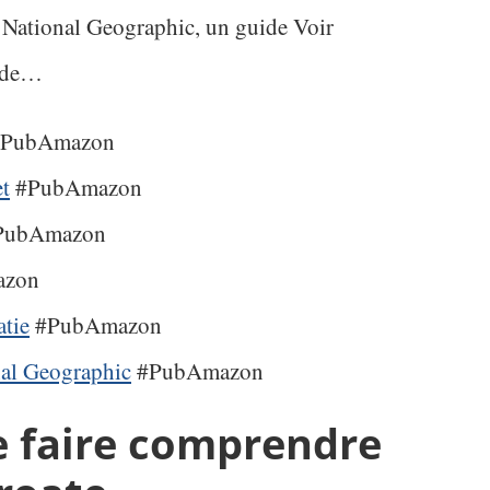
 National Geographic, un guide Voir
uide…
PubAmazon
et
#PubAmazon
PubAmazon
zon
atie
#PubAmazon
nal Geographic
#PubAmazon
e faire comprendre