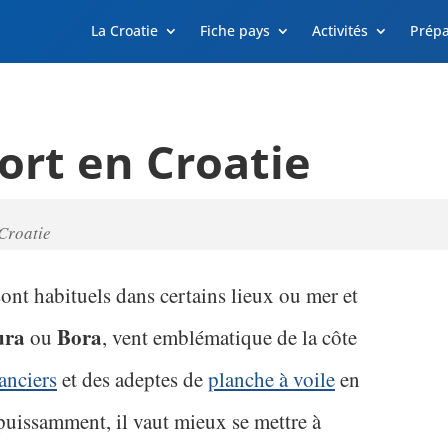
La Croatie
Fiche pays
Activités
Prépa
fort en Croatie
 Croatie
sont habituels dans certains lieux ou mer et
ura
Bora
ou
, vent emblématique de la côte
anciers
et des adeptes de
planche à voile
en
 puissamment, il vaut mieux se mettre à