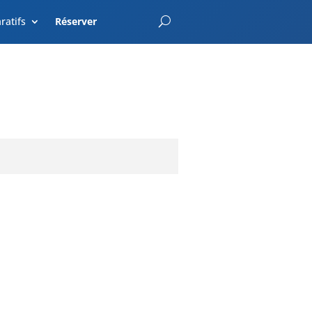
EnterCroatia.com
ratifs
Réserver