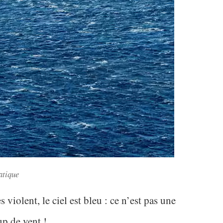
atique
s violent, le ciel est bleu : ce n’est pas une
up de vent !