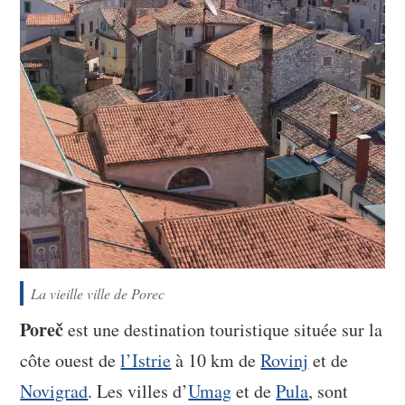
La vieille ville de Porec
Poreč
est une destination touristique située sur la
côte ouest de
l’Istrie
à 10 km de
Rovinj
et de
Novigrad
. Les villes d’
Umag
et de
Pula
, sont