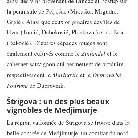
ainsi des vins provenant de Dingač et Postup sur
la péninsule de Pelješac (Matuško, Mrgudić,
Grgić). Ainsi que ceux originaires des îles de
Hvar (Tomić, Duboković, Plenković) et de Brač
(Baković). D’autres cépages rouges sont
également cultivés comme le
Zinfandel
et le
cabernet sauvignon qui permettent de produire
respectivement le
Marinović
et le
Dubrovački
Podrumi
de Dubrovnik.
Štrigova : un des plus beaux
vignobles de Medjimurje
La région vallonnée de Štrigova se trouve dans la
belle contrée de Medjimurje, un comitat du nord