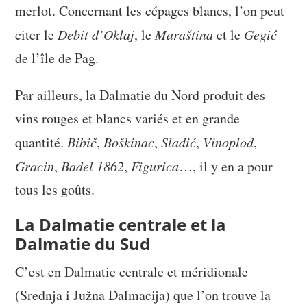
merlot. Concernant les cépages blancs, l’on peut
citer le
Debit d’Oklaj
, le
Maraština
et le
Gegić
de l’île de Pag.
Par ailleurs, la Dalmatie du Nord produit des
vins rouges et blancs variés et en grande
quantité.
Bibič
,
Boškinac
,
Sladić
,
Vinoplod
,
Gracin
,
Badel 1862
,
Figurica
…, il y en a pour
tous les goûts.
La Dalmatie centrale et la
Dalmatie du Sud
C’est en Dalmatie centrale et méridionale
(Srednja i Južna Dalmacija) que l’on trouve la