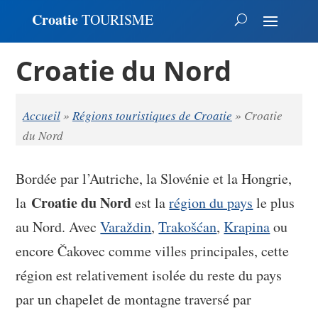
Croatie
TOURISME
Croatie du Nord
Accueil
»
Régions touristiques de Croatie
»
Croatie
du Nord
Bordée par l’Autriche, la Slovénie et la Hongrie,
Croatie du Nord
la
est la
région du pays
le plus
au Nord. Avec
Varaždin
,
Trakošćan
,
Krapina
ou
encore Čakovec comme villes principales, cette
région est relativement isolée du reste du pays
par un chapelet de montagne traversé par