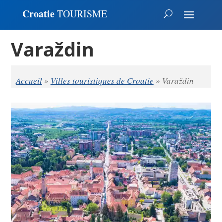
Croatie
TOURISME
Varaždin
Accueil
»
Villes touristiques de Croatie
»
Varaždin