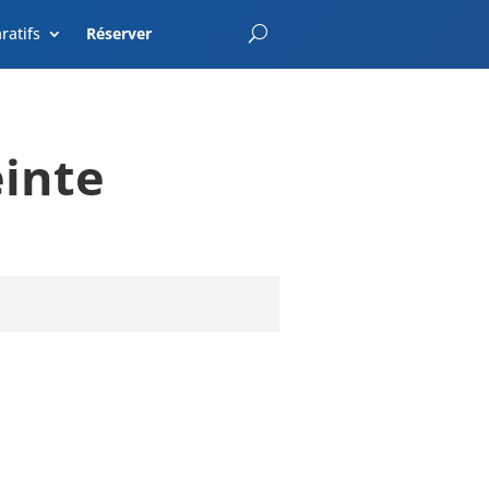
EnterCroatia.com
ratifs
Réserver
einte