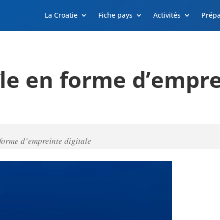
La Croatie
Fiche pays
Activités
Prépa
’île en forme d’empr
 forme d’empreinte digitale