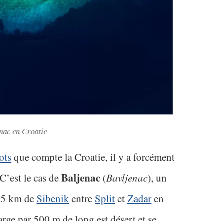
enac en Croatie
lots
que compte la Croatie, il y a forcément
Baljenac
C’est le cas de
(
Bavljenac
), un
 15 km de
Sibenik
entre
Split
et
Zadar
en
arge par 500 m de long est désert et se