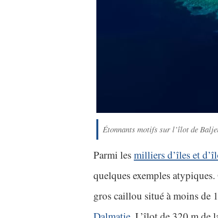
Étonnants motifs sur l’îlot de Balj
Parmi les
milliers d’îles et d’î
quelques exemples atypiques. 
gros caillou situé à moins de
Dalmatie
. L’îlot de 320 m de l