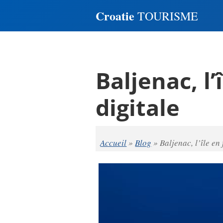
Croatie
TOURISME
Baljenac, l
digitale
Accueil
»
Blog
»
Baljenac, l’île en