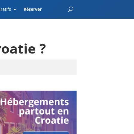
EnterCroatia.com
ratifs
Réserver
oatie ?