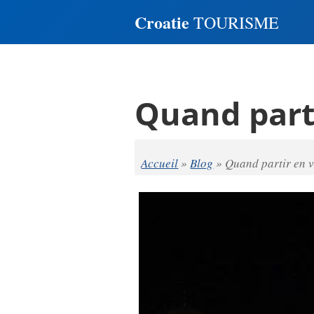
Croatie
TOURISME
Quand parti
Accueil
»
Blog
»
Quand partir en 