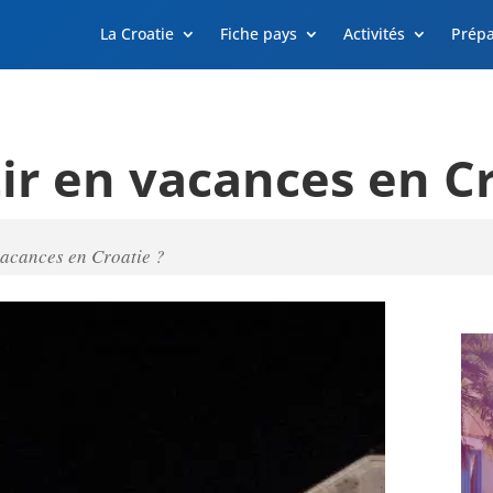
La Croatie
Fiche pays
Activités
Prépa
r en vacances en Cr
vacances en Croatie ?