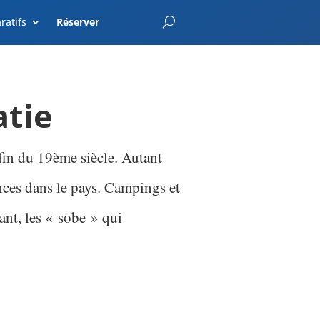
EnterCroatia.com
ratifs
Réserver
atie
 fin du 19ème siècle. Autant
nces dans le pays. Campings et
ant, les « sobe » qui