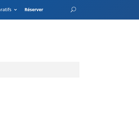
EnterCroatia.com
ratifs
Réserver