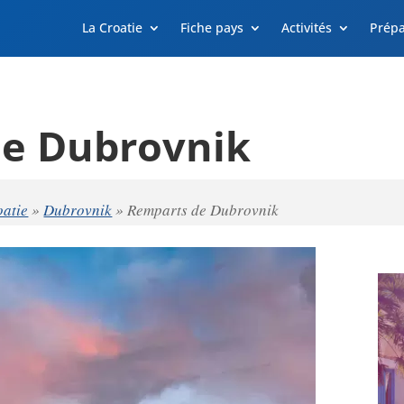
La Croatie
Fiche pays
Activités
Prépa
e Dubrovnik
oatie
»
Dubrovnik
»
Remparts de Dubrovnik