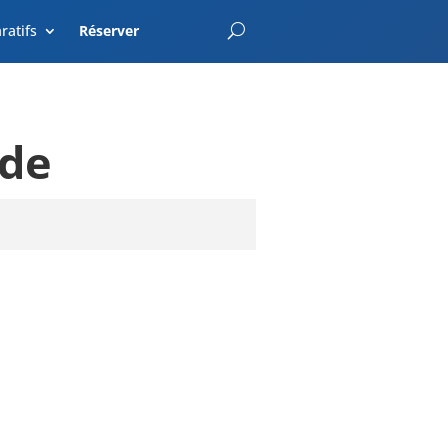
EnterCroatia.com
ratifs
Réserver
nde