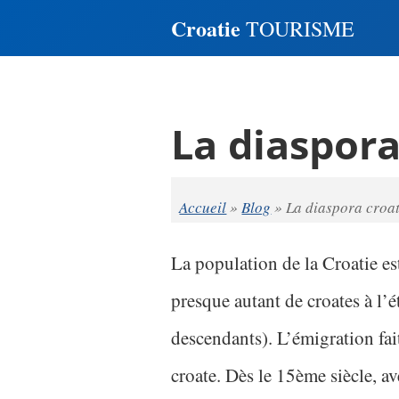
Croatie
TOURISME
La diaspor
Accueil
»
Blog
»
La diaspora croa
La population de la Croatie est
presque autant de croates à l’
descendants). L’émigration fai
croate. Dès le 15ème siècle, av