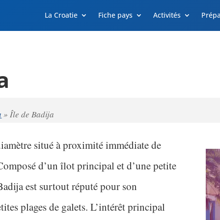
La Croatie
Fiche pays
Activités
Prépa
a
a
»
Île de Badija
diamètre situé à proximité immédiate de
Composé d’un îlot principal et d’une petite
 Badija est surtout réputé pour son
ites plages de galets. L’intérêt principal