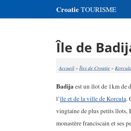
Croatie
TOURISME
Île de Badij
Accueil
»
Îles de Croatie
»
Korcul
Badija
est un îlot de 1km de 
l’
île et de la ville de Korcula
. 
vingtaine de plus petits îlots,
monastère franciscain et ses pet