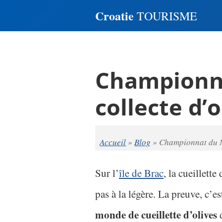
Croatie
TOURISME
Championna
collecte d’o
Accueil
»
Blog
»
Championnat du M
Sur l’
île de Brac
, la cueillette
pas à la légère. La preuve, c’es
monde de cueillette d’olives
d